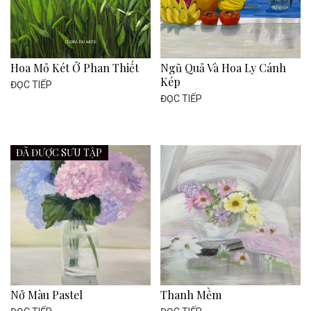
Hoa Mỏ Két Ở Phan Thiết
Ngũ Quả Và Hoa Ly Cánh
Kép
ĐỌC TIẾP
ĐỌC TIẾP
ĐÃ ĐƯỢC SƯU TẬP
Nở Màu Pastel
Thanh Mềm