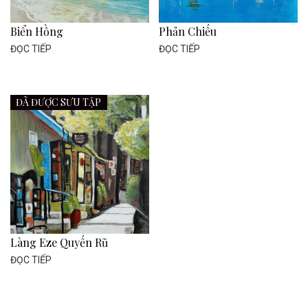
Biển Hồng
Phản Chiếu
ĐỌC TIẾP
ĐỌC TIẾP
ĐÃ ĐƯỢC SƯU TẬP
Làng Eze Quyến Rũ
ĐỌC TIẾP