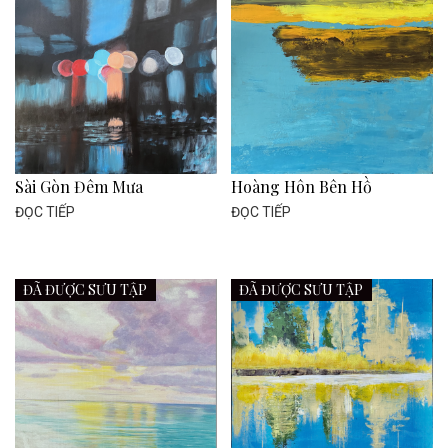
Sài Gòn Đêm Mưa
Hoàng Hôn Bên Hồ
ĐỌC TIẾP
ĐỌC TIẾP
ĐÃ ĐƯỢC SƯU TẬP
ĐÃ ĐƯỢC SƯU TẬP