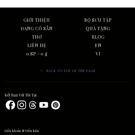
GIỚI THIỆU
BỘ SƯU TẬP
ĐANG CÓ SẴN
QUÀ TẶNG
THƠ
BLOG
LIÊN HỆ
EN
0 SP
0 ₫
VI
BACK TO TOP OF THE PAGE
Kết Bạn Với Tôi Tại
Điều khoản & Điều kiện