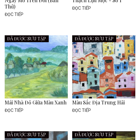
Ngày Mơ Trên Đồi (bản
Thạch Lựu Mộc - Số 1
Thử)
ĐỌC TIẾP
ĐỌC TIẾP
ĐÃ ĐƯỢC SƯU TẬP
ĐÃ ĐƯỢC SƯU TẬP
Mái Nhà Đỏ Giữa Màu Xanh
Màu Sắc Địa Trung Hải
ĐỌC TIẾP
ĐỌC TIẾP
ĐÃ ĐƯỢC SƯU TẬP
ĐÃ ĐƯỢC SƯU TẬP