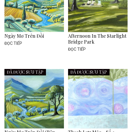
Ngày Mơ Trên Đồi
Afternoon In The Starlight
Bridge Park
ĐỌC TIẾP
ĐỌC TIẾP
ĐÃ ĐƯỢC SƯU TẬP
ĐÃ ĐƯỢC SƯU TẬP