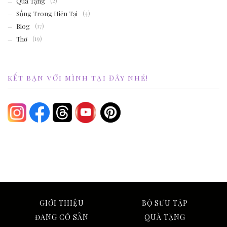
Quà Tặng
(2)
Sống Trong Hiện Tại
(4)
Blog
(17)
Thơ
(19)
KẾT BẠN VỚI MÌNH TẠI ĐÂY NHÉ!
GIỚI THIỆU
BỘ SƯU TẬP
ĐANG CÓ SẴN
QUÀ TẶNG