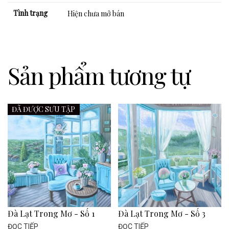
Tình trạng
Hiện chưa mở bán
Sản phẩm tương tự
ĐÃ ĐƯỢC SƯU TẬP
Đà Lạt Trong Mơ - Số 1
Đà Lạt Trong Mơ - Số 3
ĐỌC TIẾP
ĐỌC TIẾP