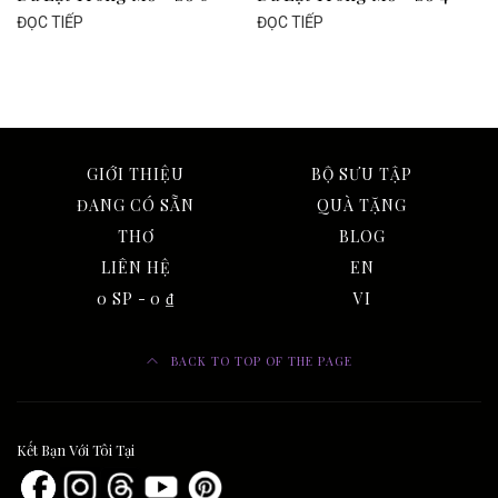
ĐỌC TIẾP
ĐỌC TIẾP
GIỚI THIỆU
BỘ SƯU TẬP
ĐANG CÓ SẴN
QUÀ TẶNG
THƠ
BLOG
LIÊN HỆ
EN
0 SP
0 ₫
VI
BACK TO TOP OF THE PAGE
Kết Bạn Với Tôi Tại