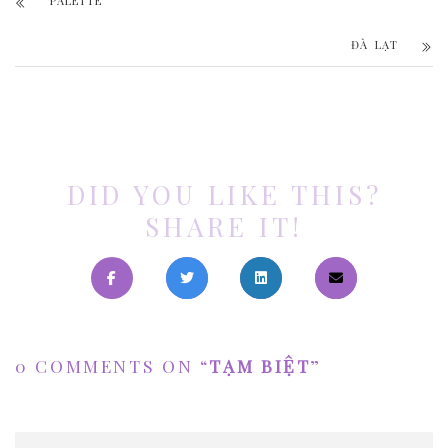
PALETTE
ĐÀ LẠT
DID YOU LIKE THIS?
SHARE IT!
0 COMMENTS ON “
TẠM BIỆT
”