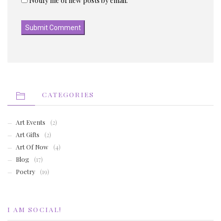
Notify me of new posts by email.
CATEGORIES
Art Events
(2)
Art Gifts
(2)
Art Of Now
(4)
Blog
(17)
Poetry
(19)
I AM SOCIAL!